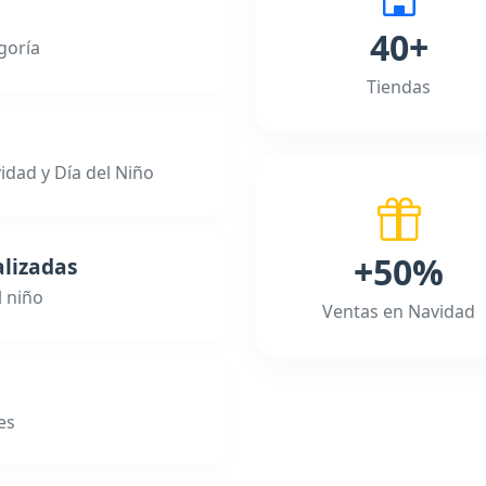
40+
goría
Tiendas
dad y Día del Niño
+50%
lizadas
l niño
Ventas en Navidad
es