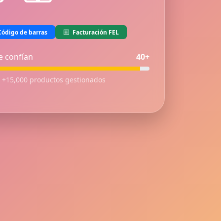
ódigo de barras
Facturación FEL
e confían
40+
+15,000 productos gestionados