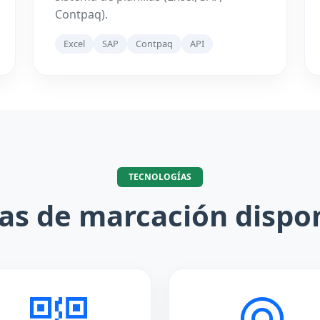
Contpaq).
Excel
SAP
Contpaq
API
TECNOLOGÍAS
s de marcación dispo