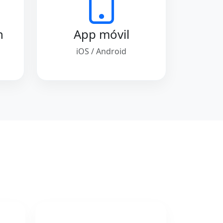
n
App móvil
iOS / Android