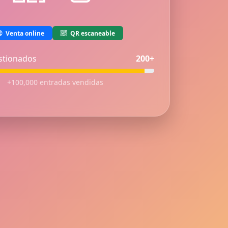
Venta online
QR escaneable
stionados
200+
+100,000 entradas vendidas