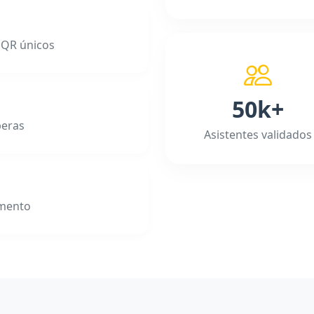
n QR únicos
50k+
peras
Asistentes validados
omento